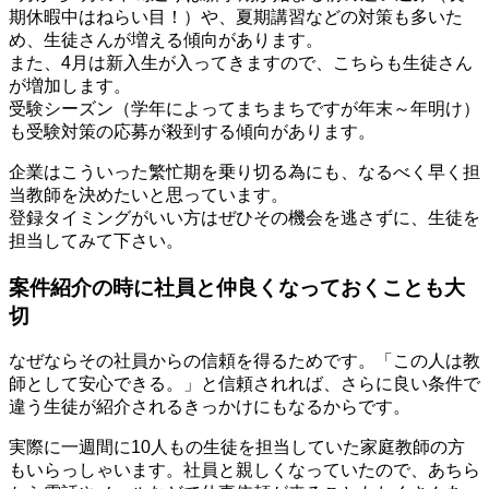
期休暇中はねらい目！）や、夏期講習などの対策も多いた
め、生徒さんが増える傾向があります。
また、4月は新入生が入ってきますので、こちらも生徒さん
が増加します。
受験シーズン（学年によってまちまちですが年末～年明け）
も受験対策の応募が殺到する傾向があります。
企業はこういった繁忙期を乗り切る為にも、なるべく早く担
当教師を決めたいと思っています。
登録タイミングがいい方はぜひその機会を逃さずに、生徒を
担当してみて下さい。
案件紹介の時に社員と仲良くなっておくことも大
切
なぜならその社員からの信頼を得るためです。「
この人は教
師として安心できる。
」と信頼されれば、さらに良い条件で
違う生徒が紹介されるきっかけにもなるからです。
実際に
一週間に10人もの生徒を担当
していた家庭教師の方
もいらっしゃいます。社員と親しくなっていたので、あちら