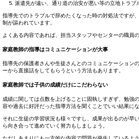
派遣先が遠い、通り道の治安が悪い等の立地トラブ
指導先でのトラブルで辞めたくなった時の対処法ですが
制が謳われています。
よくある内容であれば、担当スタッフやセンターの職員
家庭教師の指導はコミュニケーションが大事
指導先の保護者さんや生徒さんとのコミュニケーション
ーから直接話をしてもらうという方法もあります。
家庭教師では子供の成績だけにこだわらない
成績に関しては点数を上げることに固執しすぎず、勉強
容や過去に好評だった指導方法を聞くことでいい結果に
それに生徒の学習状況も様々ですし、成果が出るのが早
ら向き合って
進めていく努力もしましょう。
ただしあまりにも一方的な内容で問題が発生しているよ