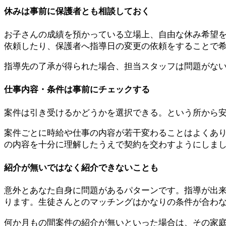
休みは事前に保護者とも相談しておく
お子さんの成績を預かっている立場上、自由な休み希望
依頼したり、保護者へ
指導日の変更
の依頼をすることで
指導先の了承が得られた場合、担当スタッフは問題がな
仕事内容・条件は事前にチェックする
案件は
引き受けるかどうかを選択できる。
という所から
案件ごとに時給や仕事の内容が若干変わることはよくあ
の内容を十分に理解したうえで契約を交わすようにしま
紹介が無いではなく紹介できないことも
意外と
あなた自身に問題がある
パターンです。指導が出
ります。生徒さんとのマッチングはかなりの条件が合わ
何か月もの間案件の紹介が無いといった場合は、その家