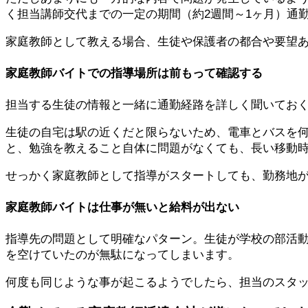
く
担当講師交代
までの一定の期間（約2週間～1ヶ月）通
家庭教師として教える場合、生徒や保護者の都合や要望
家庭教師バイトでの指導場所は前もって確認する
担当する生徒の情報と一緒に通勤経路を詳しく聞いてお
生徒の自宅は駅の近くだと限らないため、電車とバスを
と、勉強を教えること自体に問題がなくても、長い移動
せっかく家庭教師として指導がスタートしても、勤務地
家庭教師バイトは仕事が無いと給料が出ない
指導先の問題として明確なパターン。生徒が学校の部活
を空けていたのが無駄になってしまいます。
何度も同じような事が起こるようでしたら、担当のスタ