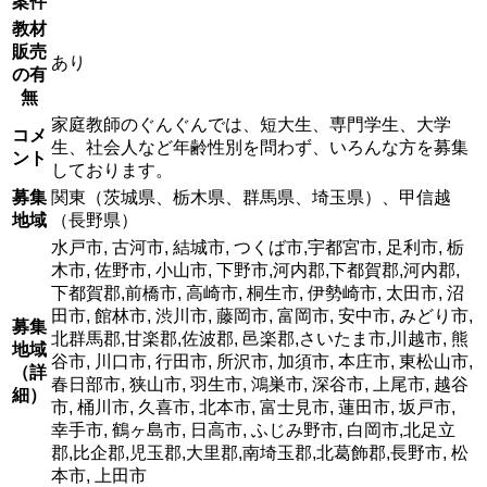
案件
教材
販売
あり
の有
無
家庭教師のぐんぐんでは、短大生、専門学生、大学
コメ
生、社会人など年齢性別を問わず、いろんな方を募集
ント
しております。
募集
関東（茨城県、栃木県、群馬県、埼玉県）、甲信越
地域
（長野県）
水戸市, 古河市, 結城市, つくば市,宇都宮市, 足利市, 栃
木市, 佐野市, 小山市, 下野市,河内郡,下都賀郡,河内郡,
下都賀郡,前橋市, 高崎市, 桐生市, 伊勢崎市, 太田市, 沼
田市, 館林市, 渋川市, 藤岡市, 富岡市, 安中市, みどり市,
募集
北群馬郡,甘楽郡,佐波郡, 邑楽郡,さいたま市,川越市, 熊
地域
谷市, 川口市, 行田市, 所沢市, 加須市, 本庄市, 東松山市,
（詳
春日部市, 狭山市, 羽生市, 鴻巣市, 深谷市, 上尾市, 越谷
細）
市, 桶川市, 久喜市, 北本市, 富士見市, 蓮田市, 坂戸市,
幸手市, 鶴ヶ島市, 日高市, ふじみ野市, 白岡市,北足立
郡,比企郡,児玉郡,大里郡,南埼玉郡,北葛飾郡,長野市, 松
本市, 上田市