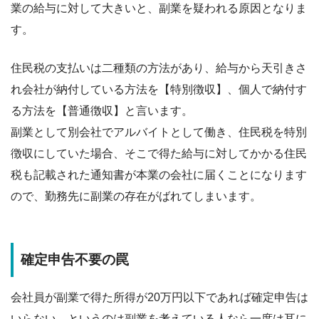
業の給与に対して大きいと、
副業を疑われる原因
となりま
す。
住民税の支払いは二種類の方法があり、給与から天引きさ
れ会社が納付している方法を
【特別徴収】
、個人で納付す
る方法を
【普通徴収】
と言います。
副業として別会社でアルバイトとして働き、住民税を特別
徴収にしていた場合、そこで得た給与に対してかかる住民
税も記載された通知書が本業の会社に届くことになります
ので、
勤務先に副業の存在がばれてしまいます
。
確定申告不要の罠
会社員が
副業で得た所得が20万円以下であれば確定申告は
いらない
。というのは副業を考えている人なら一度は耳に